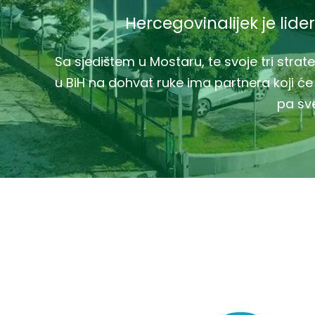
Hercegovinalijek je lider
Sa sjedištem u Mostaru, te svoje tri stra
u BiH na dohvat ruke ima partnera koji će
pa sve