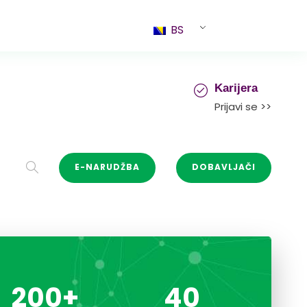
BS
Karijera
Prijavi se >>
E-NARUDŽBA
DOBAVLJAČI
200
+
40