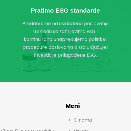
Pratimo ESG standarde
Predani smo na usklađeno poslovanje
u skladu sa zahtijevima ESG i
kontinuirano unapređujemo politike i
procedure poslovanja a što uključuje i
investicije prilagođene ESG.
Meni
O nama
Back Diaspora projekat