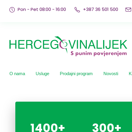
Pon - Pet 08:00 - 16:00
+387 36 501 500
O nama
Usluge
Prodajni program
Novosti
K
1400
+
300
+