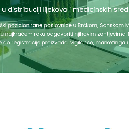
 u distribuciji lijekova i medicinskih sre
teški pozicionirane poslovnice u Brčkom, Sanskom M
 u najkraćem roku odgovoriti njihovim zahtjevima. 
 do registracije proizvoda, vigilance, marketinga i