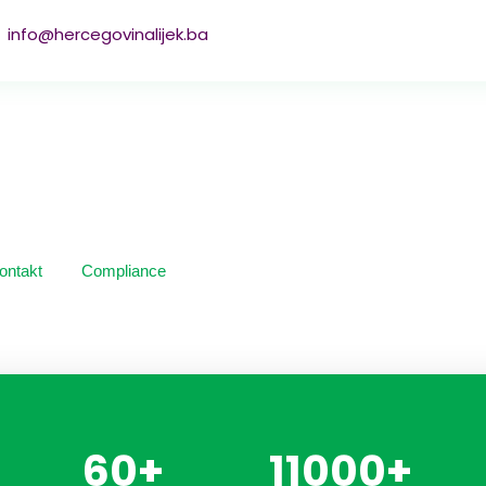
info@hercegovinalijek.ba
ontakt
Compliance
60
+
11000
+