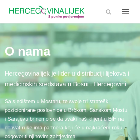
O nama
Hercegovinalijek je lider u distribuciji lijekova i
medicinskih sredstava u Bosni i Hercegovini.
Sa sjedištem u Mostaru, te svoje tri strateški
pozicionirane poslovnice u Brčkom, Sanskom Mostu
i Sarajevu brinemo se da svaki naš klijent u BiH na
dohvat ruke ima partnera koji će u najkraćem roku
odgovoriti njihovim zahtjevima.