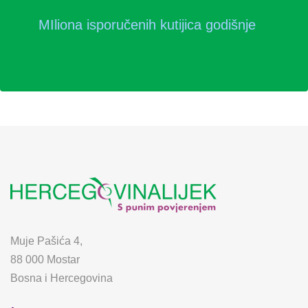
MIliona isporučenih kutijica godišnje
Muje Pašića 4,
88 000 Mostar
Bosna i Hercegovina