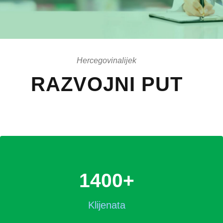
Hercegovinalijek
RAZVOJNI PUT
1400
+
Klijenata