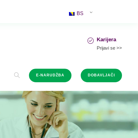
BS
Karijera
Prijavi se >>
E-NARUDŽBA
DOBAVLJAČI